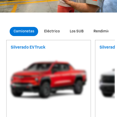
Camionetas
Eléctrico
Los SUB
Rendimiento
Silverado EV Truck
Silverad