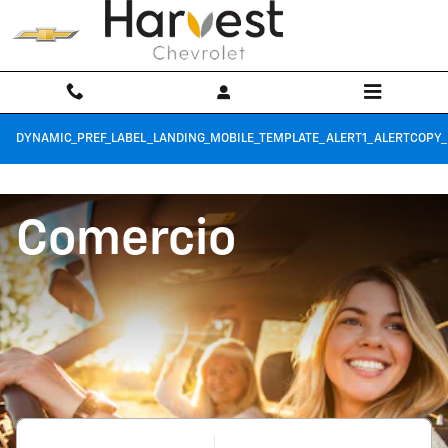
Harvest Chevrolet
Saltar al contenido principal
DYNAMIC_PREF_LABEL_LANDING_MOBILE_TEMPLATE_ALERT1_ALERTCOPY_
Comercio