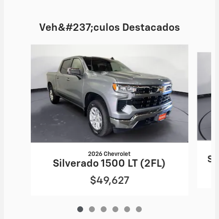
Veh&#237;culos Destacados
Slide 1 of 6
2026 Chevrolet
Si
Silverado 1500 LT (2FL)
$49,627